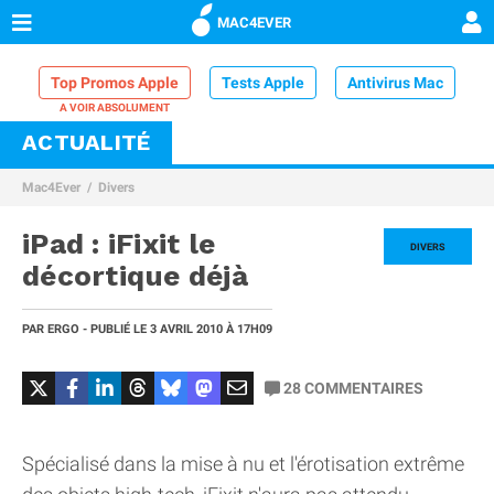
MAC4EVER
Top Promos Apple
Tests Apple
Antivirus Mac
ACTUALITÉ
VPN Mac
Chargeur iPhone
Nettoyeur Mac
Mac4Ever
Divers
Comparatif iPhone
Dock Thunderbolt
iPad : iFixit le
DIVERS
décortique déjà
PAR
ERGO
- PUBLIÉ LE
3 AVRIL 2010
À 17H09
28
COMMENTAIRES
Spécialisé dans la mise à nu et l'érotisation extrême