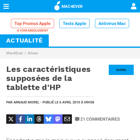
MAC4EVER
Top Promos Apple
Tests Apple
Antivirus Mac
ACTUALITÉ
VPN Mac
Chargeur iPhone
Nettoyeur Mac
Mac4Ever
Divers
Comparatif iPhone
Dock Thunderbolt
Les caractéristiques
DIVERS
supposées de la
tablette d'HP
PAR
ARNAUD MOREL
- PUBLIÉ LE
6 AVRIL 2010
À 09H58
21
COMMENTAIRES