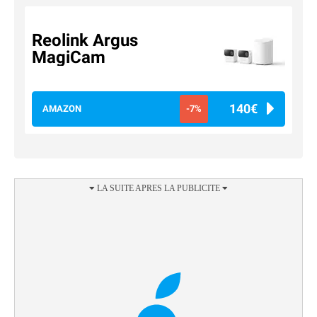
Reolink Argus
MagiCam
140€
AMAZON
-7%