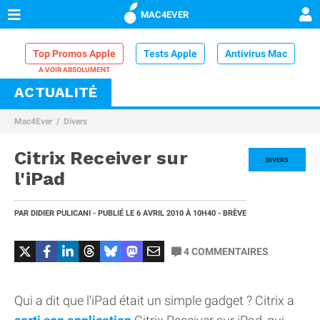
MAC4EVER
Top Promos Apple
Tests Apple
Antivirus Mac
ACTUALITÉ
VPN Mac
Chargeur iPhone
Nettoyeur Mac
Mac4Ever
Divers
Comparatif iPhone
Dock Thunderbolt
Citrix Receiver sur
DIVERS
l'iPad
PAR
DIDIER PULICANI
- PUBLIÉ LE
6 AVRIL 2010
À 10H40
- BRÈVE
4
COMMENTAIRES
Qui a dit que l'iPad était un simple gadget ? Citrix a