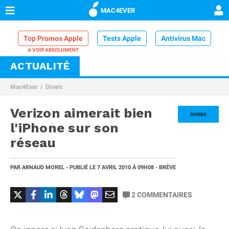
MAC4EVER
Top Promos Apple
Tests Apple
Antivirus Mac
ACTUALITÉ
VPN Mac
Chargeur iPhone
Nettoyeur Mac
Mac4Ever
Divers
Comparatif iPhone
Dock Thunderbolt
Verizon aimerait bien
DIVERS
l'iPhone sur son
réseau
PAR
ARNAUD MOREL
- PUBLIÉ LE
7 AVRIL 2010
À 09H08
- BRÈVE
2
COMMENTAIRES