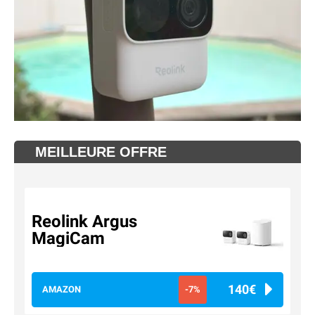
MEILLEURE OFFRE
Reolink Argus
MagiCam
140€
AMAZON
-7%