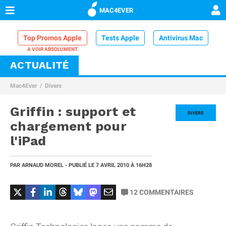
MAC4EVER
Top Promos Apple
Tests Apple
Antivirus Mac
ACTUALITÉ
VPN Mac
Chargeur iPhone
Nettoyeur Mac
Mac4Ever
Divers
Comparatif iPhone
Dock Thunderbolt
Griffin : support et
DIVERS
chargement pour
l'iPad
PAR
ARNAUD MOREL
- PUBLIÉ LE
7 AVRIL 2010
À 16H28
12
COMMENTAIRES