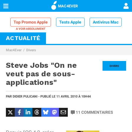
MAC4EVER
Top Promos Apple
Tests Apple
Antivirus Mac
ACTUALITÉ
VPN Mac
Chargeur iPhone
Nettoyeur Mac
Mac4Ever
Divers
Comparatif iPhone
Dock Thunderbolt
Steve Jobs "On ne
DIVERS
veut pas de sous-
applications"
PAR
DIDIER PULICANI
- PUBLIÉ LE
11 AVRIL 2010
À 10H44
11
COMMENTAIRES