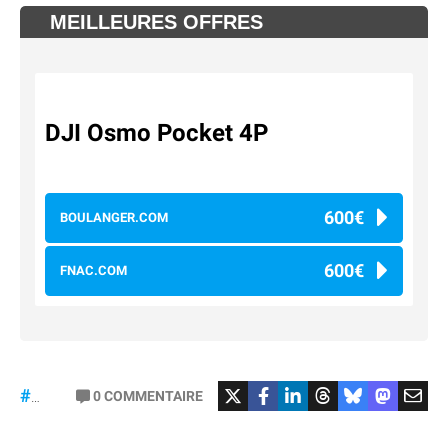
MEILLEURES OFFRES
DJI Osmo Pocket 4P
600€
BOULANGER.COM
600€
FNAC.COM
#osmopocket4P
0
COMMENTAIRE
#DJI