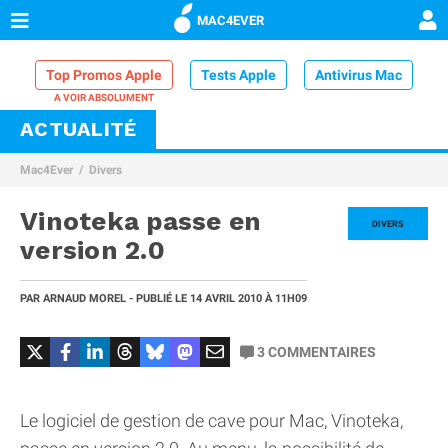
MAC4EVER
Top Promos Apple
Tests Apple
Antivirus Mac
ACTUALITÉ
VPN Mac
Chargeur iPhone
Nettoyeur Mac
Mac4Ever
Divers
Comparatif iPhone
Dock Thunderbolt
Vinoteka passe en
DIVERS
version 2.0
PAR
ARNAUD MOREL
- PUBLIÉ LE
14 AVRIL 2010
À 11H09
3
COMMENTAIRES
Le logiciel de gestion de cave pour Mac, Vinoteka,