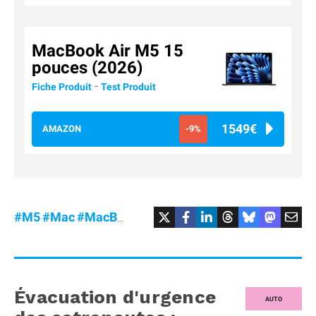
MacBook Air M5 15
pouces (2026)
-
Fiche Produit
Test Produit
1549€
AMAZON
-9%
#M5
#Mac
#MacBookAir
#Promo
Évacuation d'urgence
AUTO