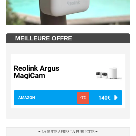
MEILLEURE OFFRE
Reolink Argus
MagiCam
140€
AMAZON
-7%