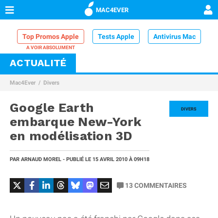
MAC4EVER
Top Promos Apple
Tests Apple
Antivirus Mac
ACTUALITÉ
VPN Mac
Chargeur iPhone
Nettoyeur Mac
Mac4Ever
Divers
Comparatif iPhone
Dock Thunderbolt
Google Earth
DIVERS
embarque New-York
en modélisation 3D
PAR
ARNAUD MOREL
- PUBLIÉ LE
15 AVRIL 2010
À 09H18
13
COMMENTAIRES