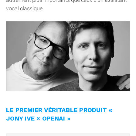
vocal classique.
LE PREMIER VÉRITABLE PRODUIT «
JONY IVE × OPENAI »