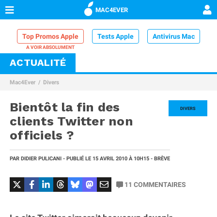
MAC4EVER
Top Promos Apple
Tests Apple
Antivirus Mac
ACTUALITÉ
VPN Mac
Chargeur iPhone
Nettoyeur Mac
Mac4Ever
Divers
Comparatif iPhone
Dock Thunderbolt
Bientôt la fin des
DIVERS
clients Twitter non
officiels ?
PAR
DIDIER PULICANI
- PUBLIÉ LE
15 AVRIL 2010
À 10H15
- BRÈVE
11
COMMENTAIRES