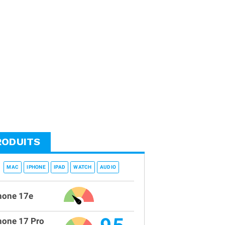
RODUITS
MAC
IPHONE
IPAD
WATCH
AUDIO
hone 17e
hone 17 Pro