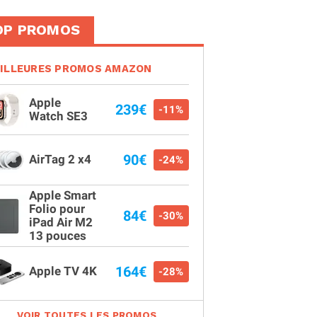
OP PROMOS
ILLEURES PROMOS AMAZON
Apple
239€
-11%
Watch SE3
90€
AirTag 2 x4
-24%
Apple Smart
Folio pour
84€
-30%
iPad Air M2
13 pouces
164€
Apple TV 4K
-28%
VOIR TOUTES LES PROMOS