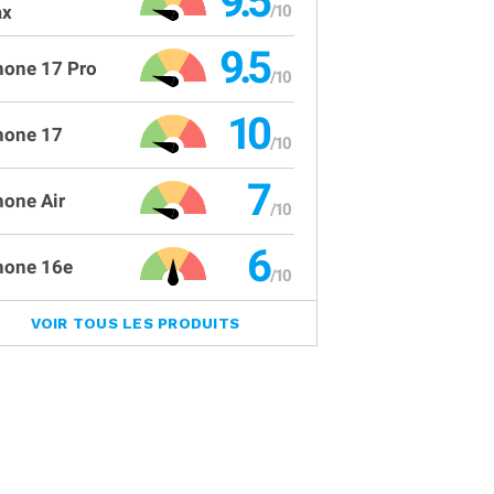
9.5
x
9.5
hone 17 Pro
10
hone 17
7
hone Air
6
hone 16e
VOIR TOUS LES PRODUITS