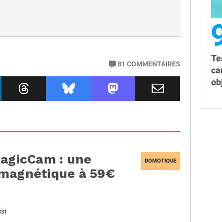
Te
81
COMMENTAIRES
ca
obj
MagicCam : une
DOMOTIQUE
 magnétique à 59€
H31