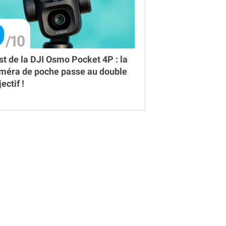
9
st de la DJI Osmo Pocket 4P : la
méra de poche passe au double
ectif !