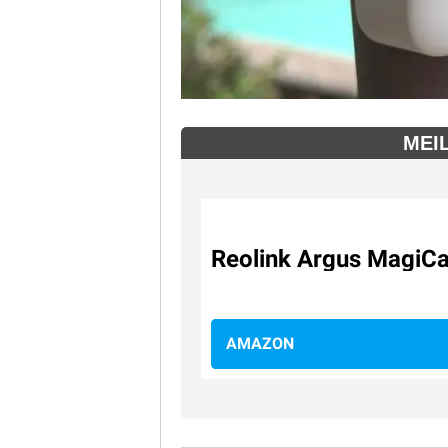
MEI
Reolink Argus MagiC
AMAZON