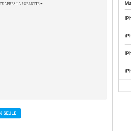
Ma
iP
iP
iP
iP
K SEULE