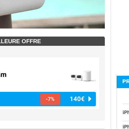
LLEURE OFFRE
am
P
140€
-7%
iP
iP