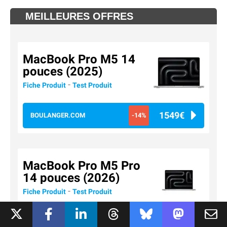
MEILLEURES OFFRES
MacBook Pro M5 14
pouces (2025)
-
Fiche Produit
Test Produit
1549€
BOULANGER.COM
-14%
MacBook Pro M5 Pro
14 pouces (2026)
-
Fiche Produit
Test Produit
2763€
AMAZON
-5%