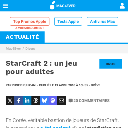
MAC4EVER
Top Promos Apple
Tests Apple
Antivirus Mac
ACTUALITÉ
VPN Mac
Chargeur iPhone
Nettoyeur Mac
Mac4Ever
Divers
Comparatif iPhone
Dock Thunderbolt
StarCraft 2 : un jeu
DIVERS
pour adultes
PAR
DIDIER PULICANI
- PUBLIÉ LE
19 AVRIL 2010
À 16H35
- BRÈVE
20
COMMENTAIRES
En Corée, véritable bastion de joueurs de StarCraft,