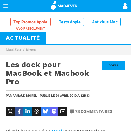
MAC4EVER
Top Promos Apple
Tests Apple
Antivirus Mac
ACTUALITÉ
VPN Mac
Chargeur iPhone
Nettoyeur Mac
Mac4Ever
Divers
Comparatif iPhone
Dock Thunderbolt
Les dock pour
DIVERS
MacBook et Macbook
Pro
PAR
ARNAUD MOREL
- PUBLIÉ LE
20 AVRIL 2010
À 12H33
73
COMMENTAIRES