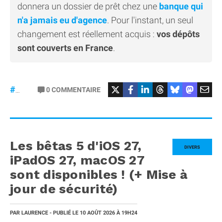
donnera un dossier de prêt chez une
banque qui
n'a jamais eu d'agence
. Pour l'instant, un seul
changement est réellement acquis :
vos dépôts
sont couverts en France
.
#Revolut
0
COMMENTAIRE
#banque
Les bêtas 5 d'iOS 27,
DIVERS
iPadOS 27, macOS 27
sont disponibles ! (+ Mise à
jour de sécurité)
PAR
LAURENCE
- PUBLIÉ LE
10 AOÛT 2026
À 19H24