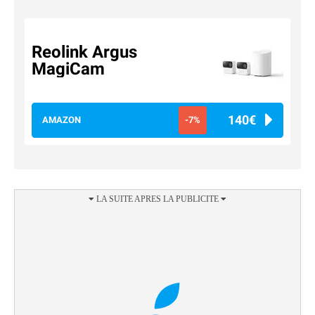
Reolink Argus
MagiCam
140€
AMAZON
-7%