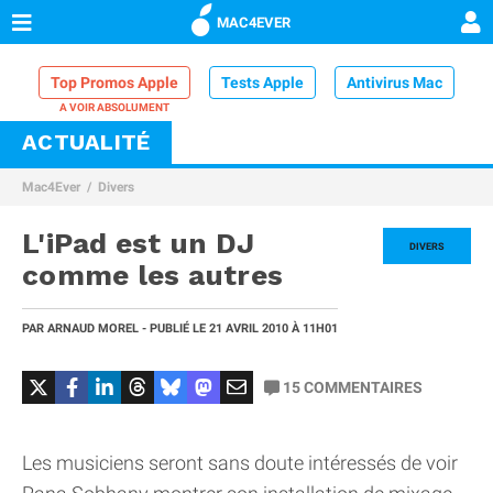
MAC4EVER
Top Promos Apple
Tests Apple
Antivirus Mac
ACTUALITÉ
VPN Mac
Chargeur iPhone
Nettoyeur Mac
Mac4Ever
Divers
Comparatif iPhone
Dock Thunderbolt
L'iPad est un DJ
DIVERS
comme les autres
PAR
ARNAUD MOREL
- PUBLIÉ LE
21 AVRIL 2010
À 11H01
15
COMMENTAIRES
Les musiciens seront sans doute intéressés de voir