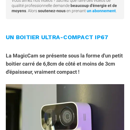
Vous aimez nos videos ? Sachez que faire des vidéos de
qualité professionnelle demande
beaucoup d'énergie et de
moyens
. Alors
soutenez-nous
en prenant
un abonnement
.
UN BOITIER ULTRA-COMPACT IP67
La MagicCam se présente sous la forme d'un petit
boitier carré de 6,8cm de côté et moins de 3cm
d'épaisseur, vraiment compact !