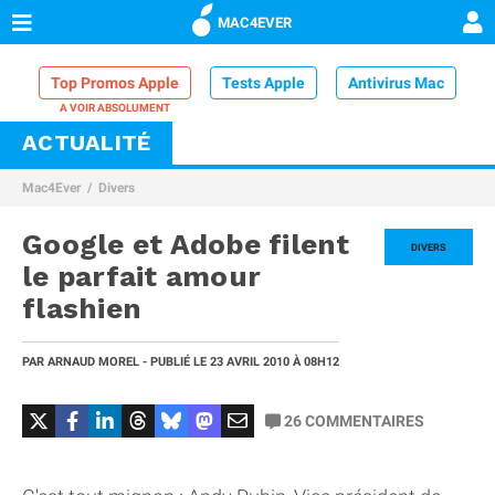
MAC4EVER
Top Promos Apple
Tests Apple
Antivirus Mac
ACTUALITÉ
VPN Mac
Chargeur iPhone
Nettoyeur Mac
Mac4Ever
Divers
Comparatif iPhone
Dock Thunderbolt
Google et Adobe filent
DIVERS
le parfait amour
flashien
PAR
ARNAUD MOREL
- PUBLIÉ LE
23 AVRIL 2010
À 08H12
26
COMMENTAIRES