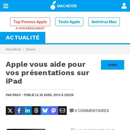
MAC4EVER
Top Promos Apple
Tests Apple
Antivirus Mac
ACTUALITÉ
VPN Mac
Chargeur iPhone
Nettoyeur Mac
Mac4Ever
Divers
Comparatif iPhone
Dock Thunderbolt
Apple vous aide pour
DIVERS
vos présentations sur
iPad
PAR
ERGO
- PUBLIÉ LE
26 AVRIL 2010
À 22H28
4
COMMENTAIRES