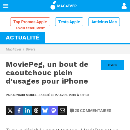
MAC4EVER
Top Promos Apple
Tests Apple
Antivirus Mac
ACTUALITÉ
VPN Mac
Chargeur iPhone
Nettoyeur Mac
Mac4Ever
Divers
Comparatif iPhone
Dock Thunderbolt
MoviePeg, un bout de
DIVERS
caoutchouc plein
d'usages pour iPhone
PAR
ARNAUD MOREL
- PUBLIÉ LE
27 AVRIL 2010
À 15H08
20
COMMENTAIRES