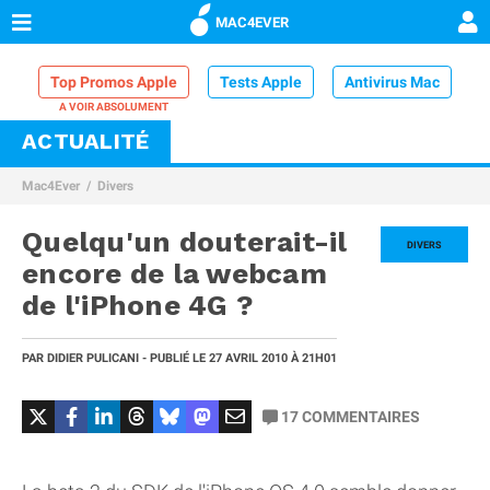
MAC4EVER
Top Promos Apple
Tests Apple
Antivirus Mac
ACTUALITÉ
VPN Mac
Chargeur iPhone
Nettoyeur Mac
Mac4Ever
Divers
Comparatif iPhone
Dock Thunderbolt
Quelqu'un douterait-il
DIVERS
encore de la webcam
de l'iPhone 4G ?
PAR
DIDIER PULICANI
- PUBLIÉ LE
27 AVRIL 2010
À 21H01
17
COMMENTAIRES