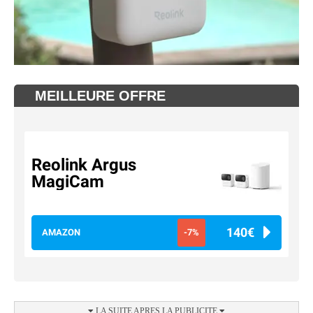
MEILLEURE OFFRE
Reolink Argus
MagiCam
140€
AMAZON
-7%