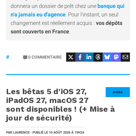
donnera un dossier de prêt chez une
banque qui
n'a jamais eu d'agence
. Pour l'instant, un seul
changement est réellement acquis :
vos dépôts
sont couverts en France
.
#Revolut
0
COMMENTAIRE
#banque
Les bêtas 5 d'iOS 27,
DIVERS
iPadOS 27, macOS 27
sont disponibles ! (+ Mise à
jour de sécurité)
PAR
LAURENCE
- PUBLIÉ LE
10 AOÛT 2026
À 19H24