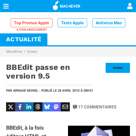
MAC4EVER
Top Promos Apple
Tests Apple
Antivirus Mac
ACTUALITÉ
VPN Mac
Chargeur iPhone
Nettoyeur Mac
Mac4Ever
Divers
Comparatif iPhone
Dock Thunderbolt
BBEdit passe en
DIVERS
version 9.5
PAR
ARNAUD MOREL
- PUBLIÉ LE
28 AVRIL 2010
À 08H31
17
COMMENTAIRES
BBEdit, à la fois