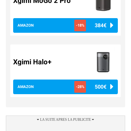
Xgimi MoGo 2 Pro
384€
AMAZON
-18%
Xgimi Halo+
500€
AMAZON
-28%