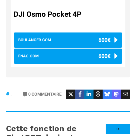
DJI Osmo Pocket 4P
600€
BOULANGER.COM
600€
FNAC.COM
#osmopocket4P
0
COMMENTAIRE
#DJI
Cette fonction de
IA