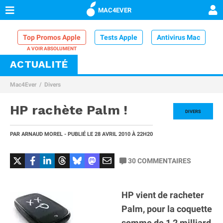
MAC4EVER
Top Promos Apple
Tests Apple
Antivirus Mac
ACTUALITÉ
VPN Mac
Chargeur iPhone
Nettoyeur Mac
Mac4Ever
Divers
Comparatif iPhone
Dock Thunderbolt
HP rachète Palm !
DIVERS
PAR
ARNAUD MOREL
- PUBLIÉ LE
28 AVRIL 2010
À 22H20
30
COMMENTAIRES
HP vient de racheter
Palm, pour la coquette
somme de 1,2 milliard