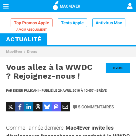
MAC4EVER
Top Promos Apple
Tests Apple
Antivirus Mac
ACTUALITÉ
VPN Mac
Chargeur iPhone
Nettoyeur Mac
Mac4Ever
Divers
Comparatif iPhone
Dock Thunderbolt
Vous allez à la WWDC
DIVERS
? Rejoignez-nous !
PAR
DIDIER PULICANI
- PUBLIÉ LE
29 AVRIL 2010
À 10H57
- BRÈVE
5
COMMENTAIRES
Comme l'année dernière,
Mac4Ever invite les