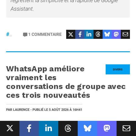
regrettent la simplicité et la rapidité de Google
Assistant.
#GoogleAssistant
#Siri
1
COMMENTAIRE
#Gemini
WhatsApp améliore
DIVERS
vraiment les
conversations de groupe avec
ces trois nouveautés
PAR
LAURENCE
- PUBLIÉ LE
5 AOÛT 2026
À 16H41
1
COMMENTAIRE