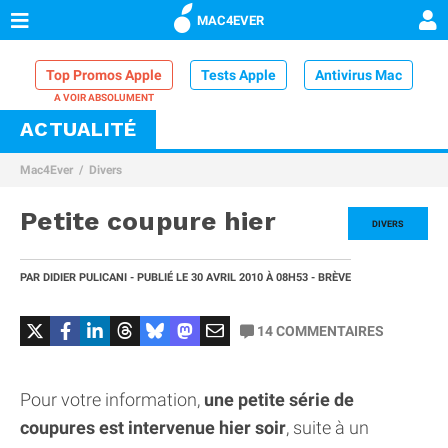
MAC4EVER
Top Promos Apple
Tests Apple
Antivirus Mac
ACTUALITÉ
VPN Mac
Chargeur iPhone
Nettoyeur Mac
Mac4Ever
Divers
Comparatif iPhone
Dock Thunderbolt
Petite coupure hier
DIVERS
PAR
DIDIER PULICANI
- PUBLIÉ LE
30 AVRIL 2010
À 08H53
- BRÈVE
14
COMMENTAIRES
Pour votre information,
une petite série de
coupures est intervenue hier soir
, suite à un