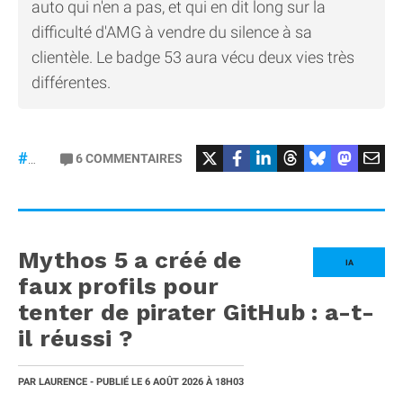
auto qui n'en a pas, et qui en dit long sur la
difficulté d'AMG à vendre du silence à sa
clientèle. Le badge 53 aura vécu deux vies très
différentes.
#Mercedes
6
COMMENTAIRES
#gt53
Mythos 5 a créé de
IA
faux profils pour
tenter de pirater GitHub : a-t-
il réussi ?
PAR
LAURENCE
- PUBLIÉ LE
6 AOÛT 2026
À 18H03