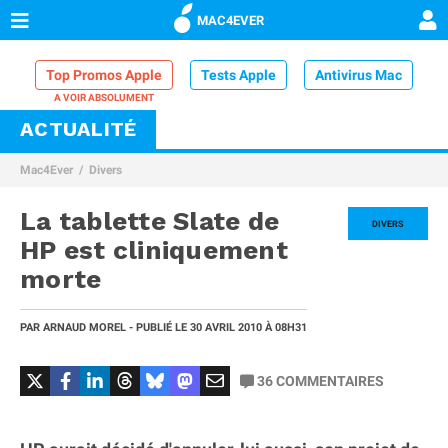
MAC4EVER
Top Promos Apple
Tests Apple
Antivirus Mac
ACTUALITÉ
VPN Mac
Chargeur iPhone
Nettoyeur Mac
Mac4Ever
Divers
Comparatif iPhone
Dock Thunderbolt
La tablette Slate de
DIVERS
HP est cliniquement
morte
PAR
ARNAUD MOREL
- PUBLIÉ LE
30 AVRIL 2010
À 08H31
36
COMMENTAIRES