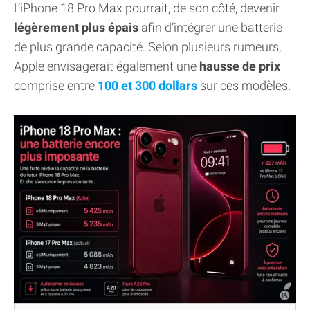
L’iPhone 18 Pro Max pourrait, de son côté, devenir
légèrement plus épais
afin d’intégrer une batterie
de plus grande capacité. Selon plusieurs rumeurs,
Apple envisagerait également une
hausse de prix
comprise entre
100 et 300 dollars
sur ces modèles.