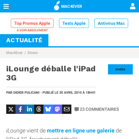
MAC4EVER
Top Promos Apple
Tests Apple
Antivirus Mac
ACTUALITÉ
VPN Mac
Chargeur iPhone
Nettoyeur Mac
Mac4Ever
Divers
Comparatif iPhone
Dock Thunderbolt
iLounge déballe l'iPad
DIVERS
3G
PAR
DIDIER PULICANI
- PUBLIÉ LE
30 AVRIL 2010
À 18H41
23
COMMENTAIRES
iLounge
vient de
mettre en ligne une galerie
de