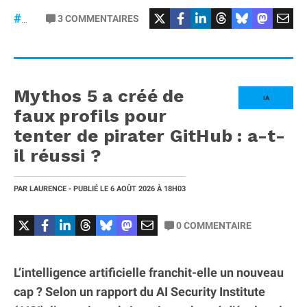
#Mercedes
3
COMMENTAIRES
#gt53
Mythos 5 a créé de
IA
faux profils pour
tenter de pirater GitHub : a-t-
il réussi ?
PAR
LAURENCE
- PUBLIÉ LE
6 AOÛT 2026
À 18H03
0
COMMENTAIRE
L’intelligence artificielle franchit-elle un nouveau
cap ? Selon un rapport du AI Security Institute