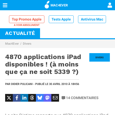
MAC4EVER
Top Promos Apple
Tests Apple
Antivirus Mac
ACTUALITÉ
VPN Mac
Chargeur iPhone
Nettoyeur Mac
Mac4Ever
Divers
Comparatif iPhone
Dock Thunderbolt
4870 applications iPad
DIVERS
disponibles ! (à moins
que ça ne soit 5339 ?)
PAR
DIDIER PULICANI
- PUBLIÉ LE
30 AVRIL 2010
À 18H56
14
COMMENTAIRES