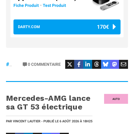
-
Fiche Produit
Test Produit
170€
DARTY.COM
#Football
#liga
0
COMMENTAIRE
#DisneyPlus
Mercedes-AMG lance
AUTO
sa GT 53 électrique
PAR
VINCENT LAUTIER
- PUBLIÉ LE
6 AOÛT 2026
À 18H25