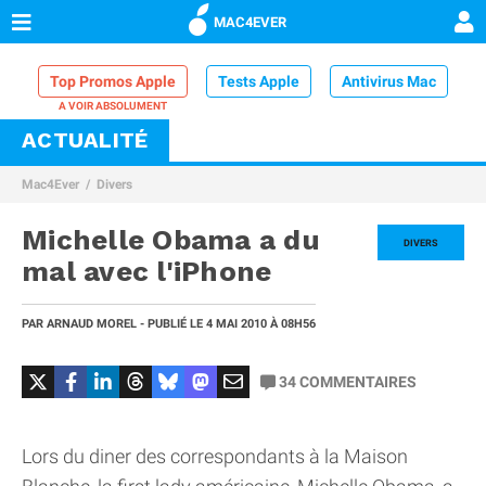
MAC4EVER
Top Promos Apple
Tests Apple
Antivirus Mac
ACTUALITÉ
VPN Mac
Chargeur iPhone
Nettoyeur Mac
Mac4Ever
Divers
Comparatif iPhone
Dock Thunderbolt
Michelle Obama a du
DIVERS
mal avec l'iPhone
PAR
ARNAUD MOREL
- PUBLIÉ LE
4 MAI 2010
À 08H56
34
COMMENTAIRES
Lors du diner des correspondants à la Maison