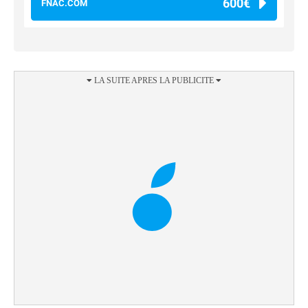
600€
FNAC.COM