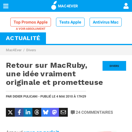
MAC4EVER
Top Promos Apple
Tests Apple
Antivirus Mac
ACTUALITÉ
VPN Mac
Chargeur iPhone
Nettoyeur Mac
Mac4Ever
Divers
Comparatif iPhone
Dock Thunderbolt
Retour sur MacRuby,
DIVERS
une idée vraiment
originale et prometteuse
PAR
DIDIER PULICANI
- PUBLIÉ LE
4 MAI 2010
À 17H29
24
COMMENTAIRES