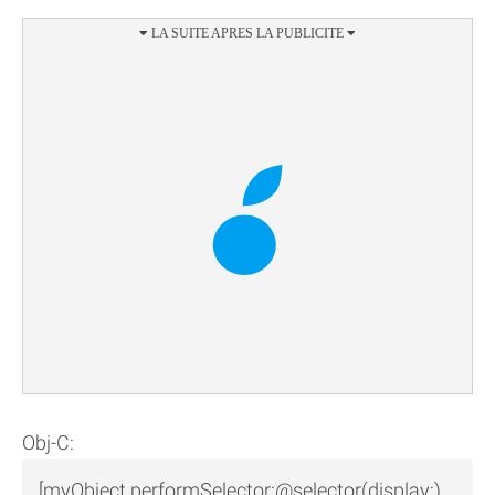
Obj-C:
[myObject performSelector:@selector(display:)