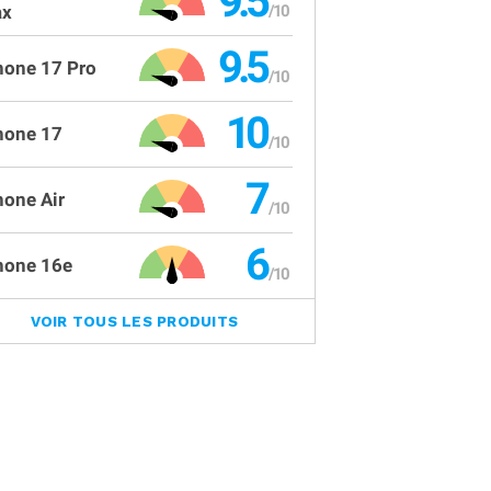
9.5
x
9.5
hone 17 Pro
10
hone 17
7
hone Air
6
hone 16e
VOIR TOUS LES PRODUITS