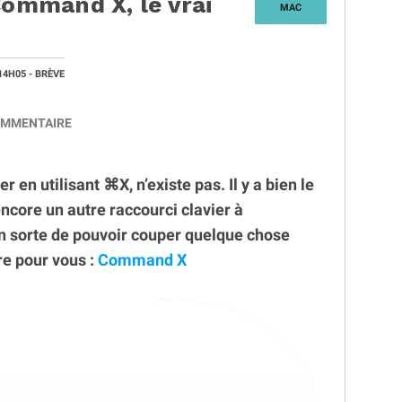
Command X, le vrai
MAC
14H05
- BRÈVE
MMENTAIRE
r en utilisant ⌘X, n’existe pas. Il y a bien le
core un autre raccourci clavier à
en sorte de pouvoir couper quelque chose
ire pour vous :
Command X