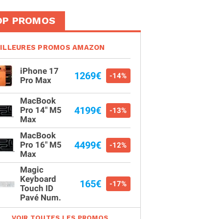
OP PROMOS
ILLEURES PROMOS AMAZON
iPhone 17
1269€
-14%
Pro Max
MacBook
4199€
Pro 14" M5
-13%
Max
MacBook
4499€
Pro 16" M5
-12%
Max
Magic
Keyboard
165€
-17%
Touch ID
Pavé Num.
VOIR TOUTES LES PROMOS