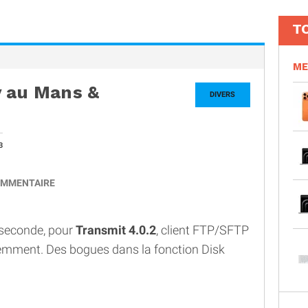
T
ME
y au Mans &
DIVERS
3
MMENTAIRE
a seconde, pour
Transmit 4.0.2
, client FTP/SFTP
emment. Des bogues dans la fonction Disk