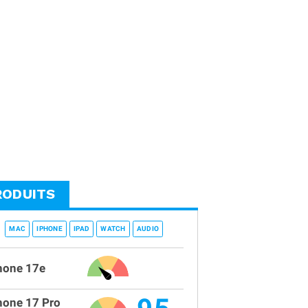
RODUITS
MAC
IPHONE
IPAD
WATCH
AUDIO
hone 17e
hone 17 Pro