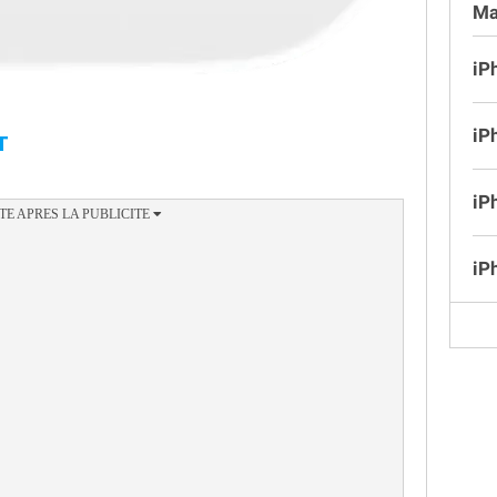
Ma
iP
iP
T
iP
iP