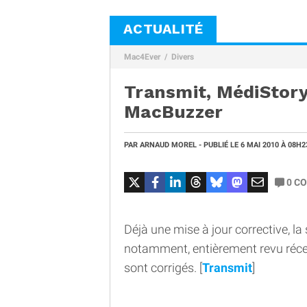
ACTUALITÉ
Mac4Ever
Divers
Transmit, MédiStor
MacBuzzer
PAR
ARNAUD MOREL
- PUBLIÉ LE
6 MAI 2010
À 08H2
0
CO
Déjà une mise à jour corrective, l
notamment, entièrement revu réc
sont corrigés. [
Transmit
]