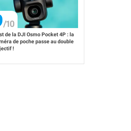
9
st de la DJI Osmo Pocket 4P : la
méra de poche passe au double
ectif !