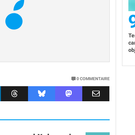
Te
ca
obj
0
COMMENTAIRE