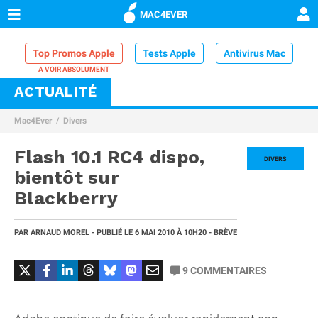
MAC4EVER
Top Promos Apple
Tests Apple
Antivirus Mac
ACTUALITÉ
VPN Mac
Chargeur iPhone
Nettoyeur Mac
Mac4Ever
Divers
Comparatif iPhone
Dock Thunderbolt
Flash 10.1 RC4 dispo,
DIVERS
bientôt sur
Blackberry
PAR
ARNAUD MOREL
- PUBLIÉ LE
6 MAI 2010
À 10H20
- BRÈVE
9
COMMENTAIRES