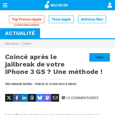
MAC4EVER
Top Promos Apple
Tests Apple
Antivirus Mac
ACTUALITÉ
VPN Mac
Chargeur iPhone
Nettoyeur Mac
Mac4Ever
Divers
Comparatif iPhone
Dock Thunderbolt
Coincé après le
DIVERS
jailbreak de votre
iPhone 3 GS ? Une méthode !
PAR
ARNAUD MOREL
- PUBLIÉ LE
10 MAI 2010
À 08H44
15
COMMENTAIRES