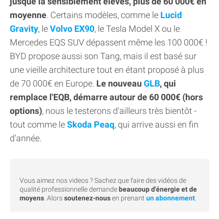
jusque là sensiblement élevés, plus de 60 000€ en
moyenne
. Certains modèles, comme le
Lucid
Gravity
, le
Volvo EX90
, le Tesla Model X ou le
Mercedes EQS SUV dépassent même les 100 000€ !
BYD propose aussi son Tang, mais il est basé sur
une vieille architecture tout en étant proposé à plus
de 70 000€ en Europe.
Le nouveau
GLB
, qui
remplace l'EQB, démarre autour de 60 000€ (hors
options)
, nous le testerons d'ailleurs très bientôt -
tout comme le
Skoda Peaq
, qui arrive aussi en fin
d'année.
Vous aimez nos videos ? Sachez que faire des vidéos de
qualité professionnelle demande
beaucoup d'énergie et de
moyens
. Alors
soutenez-nous
en prenant
un abonnement
.