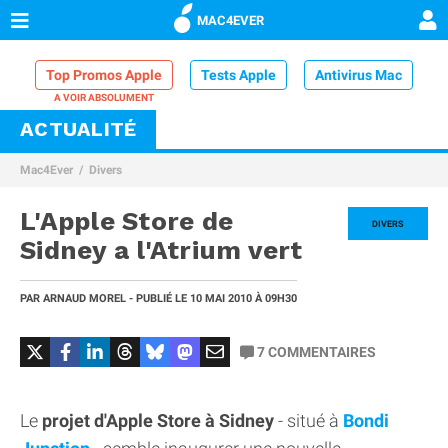
MAC4EVER
Top Promos Apple
Tests Apple
Antivirus Mac
ACTUALITÉ
VPN Mac
Chargeur iPhone
Nettoyeur Mac
Mac4Ever
Divers
Comparatif iPhone
Dock Thunderbolt
L'Apple Store de
DIVERS
Sidney a l'Atrium vert
PAR
ARNAUD MOREL
- PUBLIÉ LE
10 MAI 2010
À 09H30
7
COMMENTAIRES
Le
projet d'Apple Store à Sidney
- situé à
Bondi