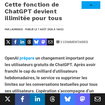
Cette fonction de
IA
ChatGPT devient
illimitée pour tous
PAR
LAURENCE
- PUBLIÉ LE
7 AOÛT 2026
À 16H22
3
COMMENTAIRES
OpenAI
prépare
un changement important pour
les utilisateurs gratuits de ChatGPT. Après avoir
franchi le cap du milliard d’utilisateurs
hebdomadaires, le service va supprimer les
limites sur les conversations textuelles pour tous
ses utilisateurs. L’opération s’accompagne d’un
changement de modèle avec GPT-5.6 Luna pour
les offres Free et Go, tandis que les abonnés Plus