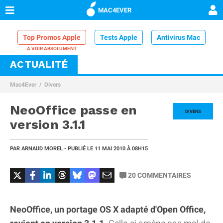
MAC4EVER
Top Promos Apple
Tests Apple
Antivirus Mac
ACTUALITÉ
VPN Mac
Chargeur iPhone
Nettoyeur Mac
Mac4Ever
Divers
Comparatif iPhone
Dock Thunderbolt
NeoOffice passe en
DIVERS
version 3.1.1
PAR
ARNAUD MOREL
- PUBLIÉ LE
11 MAI 2010
À 08H15
20
COMMENTAIRES
NeoOffice, un portage OS X adapté d'Open Office,