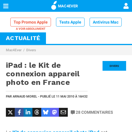
MAC4EVER
Top Promos Apple
Tests Apple
Antivirus Mac
ACTUALITÉ
VPN Mac
Chargeur iPhone
Nettoyeur Mac
Mac4Ever
Divers
Comparatif iPhone
Dock Thunderbolt
iPad : le Kit de
DIVERS
connexion appareil
photo en France
PAR
ARNAUD MOREL
- PUBLIÉ LE
11 MAI 2010
À 16H32
28
COMMENTAIRES