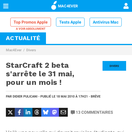
MAC4EVER
Top Promos Apple
Tests Apple
Antivirus Mac
ACTUALITÉ
VPN Mac
Chargeur iPhone
Nettoyeur Mac
Mac4Ever
Divers
Comparatif iPhone
Dock Thunderbolt
StarCraft 2 beta
DIVERS
s'arrête le 31 mai,
pour un mois !
PAR
DIDIER PULICANI
- PUBLIÉ LE
18 MAI 2010
À 17H21
- BRÈVE
13
COMMENTAIRES