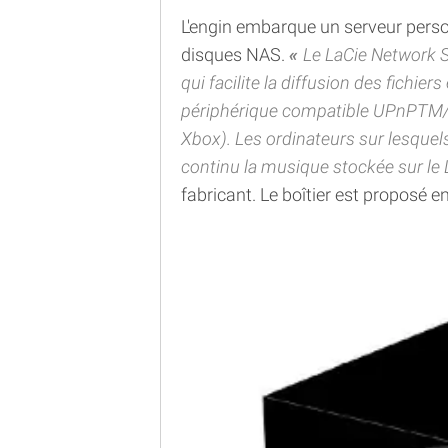
L'engin embarque un serveur perso
disques NAS.
Le LaCie Network 
qui facilite la diffusion des fichie
périphérique compatible UPnPTM
Xbox). Les ordinateurs sur lesquels
continu la musique stockée sur l
fabricant. Le boîtier est proposé en