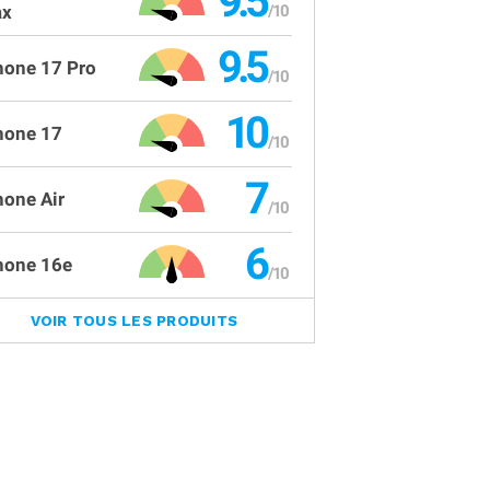
9.5
x
9.5
hone 17 Pro
10
hone 17
7
hone Air
6
hone 16e
VOIR TOUS LES PRODUITS