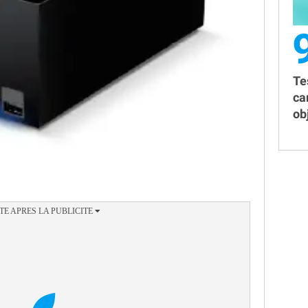
Te
ca
obj