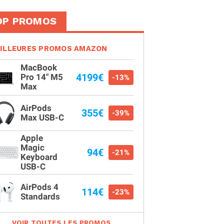
OP PROMOS
ILLEURES PROMOS AMAZON
MacBook
4199€
Pro 14" M5
-13%
Max
AirPods
355€
-39%
Max USB-C
Apple
Magic
94€
-21%
Keyboard
USB-C
AirPods 4
114€
-23%
Standards
VOIR TOUTES LES PROMOS