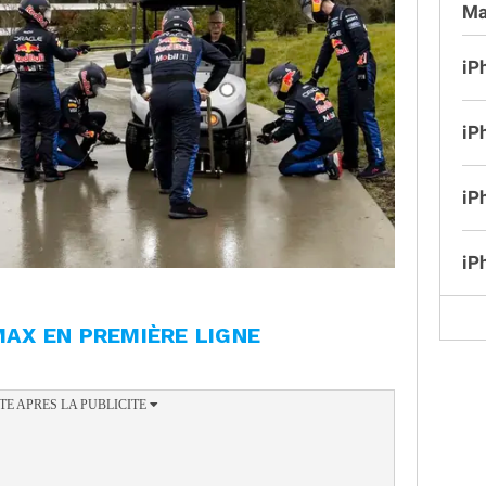
Ma
iP
iP
iP
iP
MAX EN PREMIÈRE LIGNE