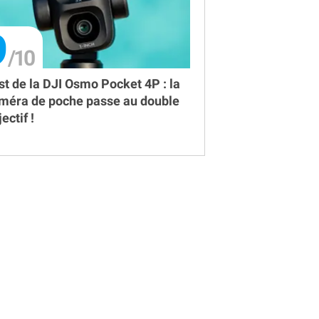
9
st de la DJI Osmo Pocket 4P : la
méra de poche passe au double
ectif !