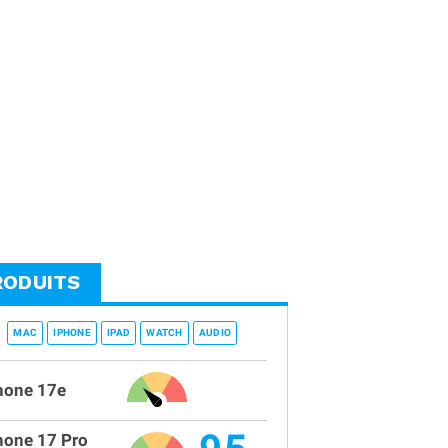
RODUITS
MAC
IPHONE
IPAD
WATCH
AUDIO
hone 17e
hone 17 Pro