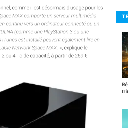
nnel, comme il est désormais d'usage pour les
Space MAX comporte un serveur multimédia
T
rs en continu vers un ordinateur connecté ou un
/DLNA (comme une PlayStation 3 ou une
 iTunes est installé peuvent également lire en
e LaCie Network Space MAX.
, explique le
 2 ou 4 To de capacité, à partir de 259 €.
Ré
tr