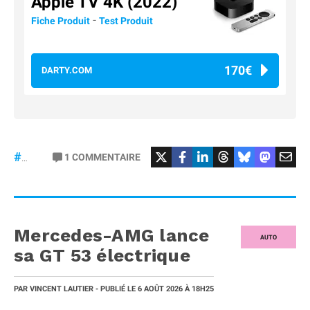
Apple TV 4K (2022)
-
Fiche Produit
Test Produit
170€
DARTY.COM
#Football
#liga
1
COMMENTAIRE
#DisneyPlus
Mercedes-AMG lance
AUTO
sa GT 53 électrique
PAR
VINCENT LAUTIER
- PUBLIÉ LE
6 AOÛT 2026
À 18H25