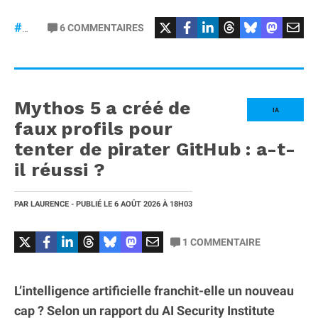
#Mercedes
6
COMMENTAIRES
#gt53
Mythos 5 a créé de
IA
faux profils pour
tenter de pirater GitHub : a-t-
il réussi ?
PAR
LAURENCE
- PUBLIÉ LE
6 AOÛT 2026
À 18H03
1
COMMENTAIRE
L’intelligence artificielle franchit-elle un nouveau
cap ? Selon un rapport du AI Security Institute