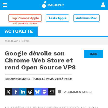
MAC4EVER
Top Promos Apple
Tests Apple
Antivirus Mac
ACTUALITÉ
VPN Mac
Chargeur iPhone
Nettoyeur Mac
Mac4Ever
Divers
Comparatif iPhone
Dock Thunderbolt
Google dévoile son
DIVERS
Chrome Web Store et
rend Open Source VP8
PAR
ARNAUD MOREL
- PUBLIÉ LE
19 MAI 2010
À 19H30
12
COMMENTAIRES