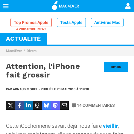
MAC4EVER
Top Promos Apple
Tests Apple
Antivirus Mac
ACTUALITÉ
VPN Mac
Chargeur iPhone
Nettoyeur Mac
Mac4Ever
Divers
Comparatif iPhone
Dock Thunderbolt
Attention, l'iPhone
DIVERS
fait grossir
PAR
ARNAUD MOREL
- PUBLIÉ LE
20 MAI 2010
À 11H30
14
COMMENTAIRES
Cette iCochonnerie savait déjà nous faire
vieillir
,