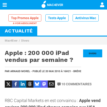
MAC4EVER
Top Promos Apple
Tests Apple
Antivirus Mac
ACTUALITÉ
VPN Mac
Chargeur iPhone
Nettoyeur Mac
Mac4Ever
Divers
Comparatif iPhone
Dock Thunderbolt
Apple : 200 000 iPad
DIVERS
vendus par semaine ?
PAR
ARNAUD MOREL
- PUBLIÉ LE
20 MAI 2010
À 16H21
- BRÈVE
10
COMMENTAIRES
RBC Capital Markets en est convaincu :
Apple vend