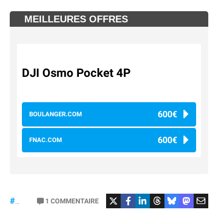
MEILLEURES OFFRES
DJI Osmo Pocket 4P
600€
BOULANGER.COM
600€
FNAC.COM
#osmopocket4P
1
COMMENTAIRE
#DJI