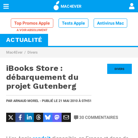
MAC4EVER
Top Promos Apple
Tests Apple
Antivirus Mac
ACTUALITÉ
VPN Mac
Chargeur iPhone
Nettoyeur Mac
Mac4Ever
Divers
Comparatif iPhone
Dock Thunderbolt
iBooks Store :
DIVERS
débarquement du
projet Gutenberg
PAR
ARNAUD MOREL
- PUBLIÉ LE
21 MAI 2010
À 07H51
30
COMMENTAIRES