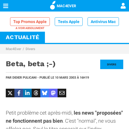
MAC4EVER
Top Promos Apple
Tests Apple
Antivirus Mac
ACTUALITÉ
VPN Mac
Chargeur iPhone
Nettoyeur Mac
Mac4Ever
Divers
Comparatif iPhone
Dock Thunderbolt
Beta, beta ;-)
DIVERS
PAR
DIDIER PULICANI
- PUBLIÉ LE
10 MARS 2003
À 16H19
Petit problème cet après-midi,
les news "proposées"
ne fonctionnent pas bien
. C'est "normal", ne vous
affolez pas. Seul le titre apparait sur l'index...