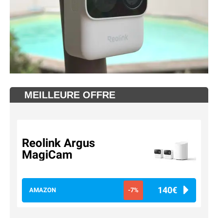
MEILLEURE OFFRE
Reolink Argus
MagiCam
140€
AMAZON
-7%