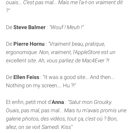
ouais... C'est pas mal... Mais me l'a-t-on vraiment dit
?"
De
Steve Balmer
:
"Wouf ! Meuh !"
De
Pierre Hornu
:
"Vraiment beau, pratique,
ergonomique. Non, vraiment, l'AppleStore est un
excellent site. Ah, vous parliez de Mac4Ever ?!
De
Ellen Feiss
: "It was a good site... And then...
Nothing on my screen.... Hu ?!"
Et enfin, petit mot d'
Anna
:
"Salut mon Grouiky.
Ouais, pas mal, pas mal... Mais tu m'avais promis une
galerie photos, des vidéos, tout ça, c'est où ? Bon,
allez, on se voit Samedi. Kiss"