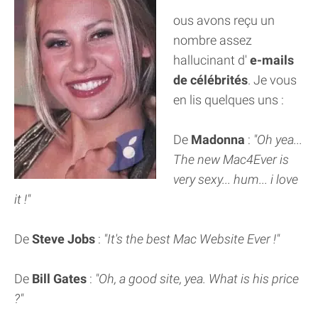
ous avons reçu un
nombre assez
hallucinant d'
e-mails
de célébrités
. Je vous
en lis quelques uns :
De
Madonna
:
"Oh yea...
The new Mac4Ever is
very sexy... hum... i love
it !"
De
Steve Jobs
:
"It's the best Mac Website Ever !"
De
Bill Gates
:
"Oh, a good site, yea. What is his price
?"