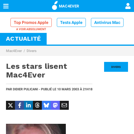
MAC4EVER
Top Promos Apple
Tests Apple
Antivirus Mac
ACTUALITÉ
VPN Mac
Chargeur iPhone
Nettoyeur Mac
Mac4Ever
Divers
Comparatif iPhone
Dock Thunderbolt
Les stars lisent
DIVERS
Mac4Ever
PAR
DIDIER PULICANI
- PUBLIÉ LE
10 MARS 2003
À 21H18