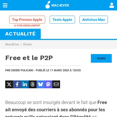
MAC4EVER
Top Promos Apple
Tests Apple
Antivirus Mac
ACTUALITÉ
VPN Mac
Chargeur iPhone
Nettoyeur Mac
Mac4Ever
Divers
Comparatif iPhone
Dock Thunderbolt
Free et le P2P
DIVERS
PAR
DIDIER PULICANI
- PUBLIÉ LE
11 MARS 2003
À 12H25
Beaucoup se sont insurgés devant le fait que
Free
ait envoyé des courriers à ses abonnés pour les
prévenir qu'ils agissaient dans l'illégalité
en