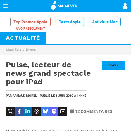
MAC4EVER
Top Promos Apple
Tests Apple
Antivirus Mac
ACTUALITÉ
VPN Mac
Chargeur iPhone
Nettoyeur Mac
Mac4Ever
Divers
Comparatif iPhone
Dock Thunderbolt
Pulse, lecteur de
DIVERS
news grand spectacle
pour iPad
PAR
ARNAUD MOREL
- PUBLIÉ LE
1 JUIN 2010
À 14H42
12
COMMENTAIRES