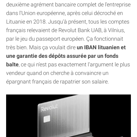
deuxième agrément bancaire complet de l'entreprise
dans l'Union européenne, après celui décroché en
Lituanie en 2018. Jusqu'à présent, tous les comptes
français relevaient de Revolut Bank UAB, à Vilnius,
par le jeu du passeport européen. Ça fonctionnait
très bien. Mais ça voulait dire
un IBAN lituanien et
une garantie des dépôts assurée par un fonds
balte
, ce qui n'est pas exactement l'argument le plus
vendeur quand on cherche à convaincre un
épargnant français de rapatrier son salaire.