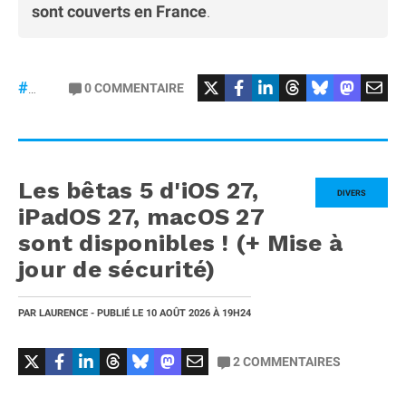
sont couverts en France
.
#Revolut
0
COMMENTAIRE
#banque
Les bêtas 5 d'iOS 27,
DIVERS
iPadOS 27, macOS 27
sont disponibles ! (+ Mise à
jour de sécurité)
PAR
LAURENCE
- PUBLIÉ LE
10 AOÛT 2026
À 19H24
2
COMMENTAIRES