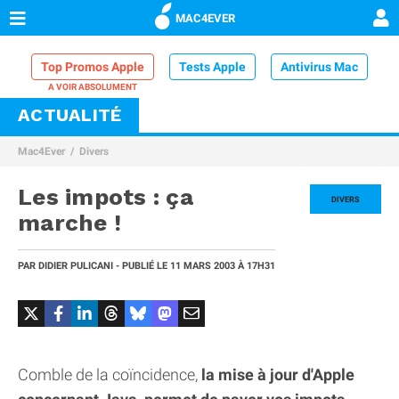
MAC4EVER
Top Promos Apple
Tests Apple
Antivirus Mac
ACTUALITÉ
VPN Mac
Chargeur iPhone
Nettoyeur Mac
Mac4Ever
Divers
Comparatif iPhone
Dock Thunderbolt
Les impots : ça
DIVERS
marche !
PAR
DIDIER PULICANI
- PUBLIÉ LE
11 MARS 2003
À 17H31
Comble de la coïncidence,
la mise à jour d'Apple