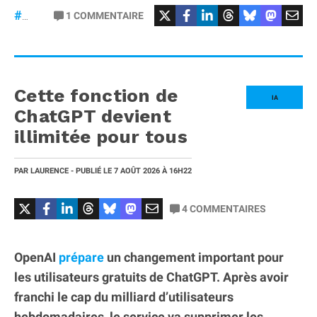
#osmopocket4P
1
COMMENTAIRE
#DJI
Cette fonction de
IA
ChatGPT devient
illimitée pour tous
PAR
LAURENCE
- PUBLIÉ LE
7 AOÛT 2026
À 16H22
4
COMMENTAIRES
OpenAI
prépare
un changement important pour
les utilisateurs gratuits de ChatGPT. Après avoir
franchi le cap du milliard d’utilisateurs
hebdomadaires, le service va supprimer les