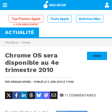
MAC4EVER
Top Promos Apple
Tests Apple
Antivirus Mac
ACTUALITÉ
VPN Mac
Chargeur iPhone
Nettoyeur Mac
Mac4Ever
Divers
Comparatif iPhone
Dock Thunderbolt
Chrome OS sera
DIVERS
disponible au 4e
trimestre 2010
PAR
ARNAUD MOREL
- PUBLIÉ LE
2 JUIN 2010
À 11H06
11
COMMENTAIRES