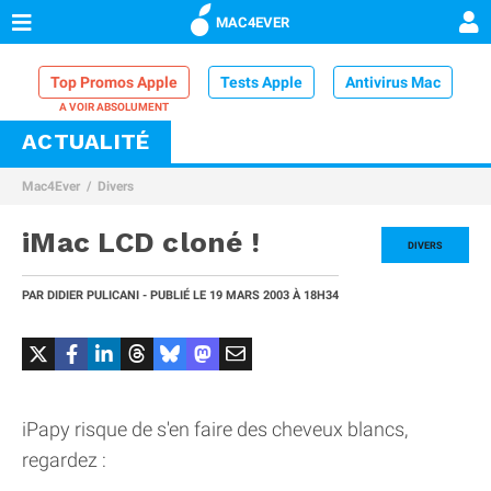
MAC4EVER
Top Promos Apple
Tests Apple
Antivirus Mac
ACTUALITÉ
VPN Mac
Chargeur iPhone
Nettoyeur Mac
Mac4Ever
Divers
Comparatif iPhone
Dock Thunderbolt
iMac LCD cloné !
DIVERS
PAR
DIDIER PULICANI
- PUBLIÉ LE
19 MARS 2003
À 18H34
iPapy risque de s'en faire des cheveux blancs,
regardez :