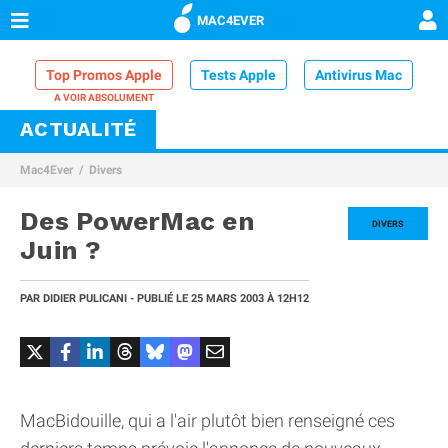
MAC4EVER
Top Promos Apple
Tests Apple
Antivirus Mac
ACTUALITÉ
VPN Mac
Chargeur iPhone
Nettoyeur Mac
Mac4Ever
Divers
Comparatif iPhone
Dock Thunderbolt
Des PowerMac en
DIVERS
Juin ?
PAR
DIDIER PULICANI
- PUBLIÉ LE
25 MARS 2003
À 12H12
MacBidouille, qui a l'air plutôt bien renseigné ces