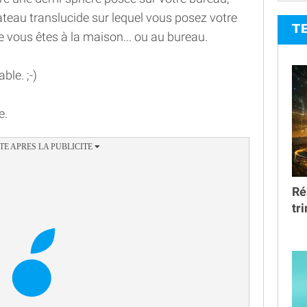
ateau translucide sur lequel vous posez votre
T
e vous êtes à la maison... ou au bureau.
ble. ;-)
e.
Ré
tr