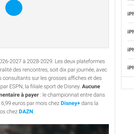
iP
iP
iP
 2026-2027 à 2028-2029. Les deux plateformes
iP
lité des rencontres, soit dix par journée, avec
 consultants sur les grosses affiches et des
r ESPN, la filiale sport de Disney.
Aucune
mentaire à payer
: le championnat entre dans
de 6,99 euros par mois chez
Disney+
dans la
uros chez
DAZN
.