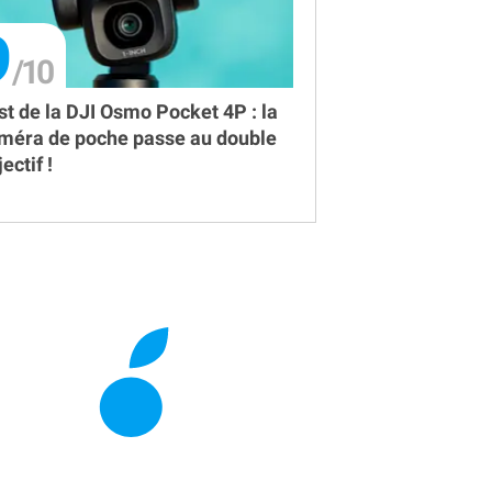
9
st de la DJI Osmo Pocket 4P : la
méra de poche passe au double
ectif !