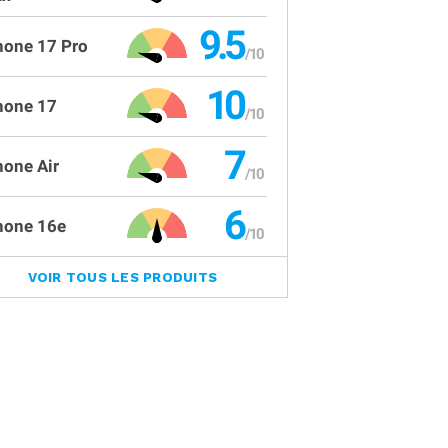
9.5
hone 17 Pro
10
hone 17
7
hone Air
6
hone 16e
VOIR TOUS LES PRODUITS