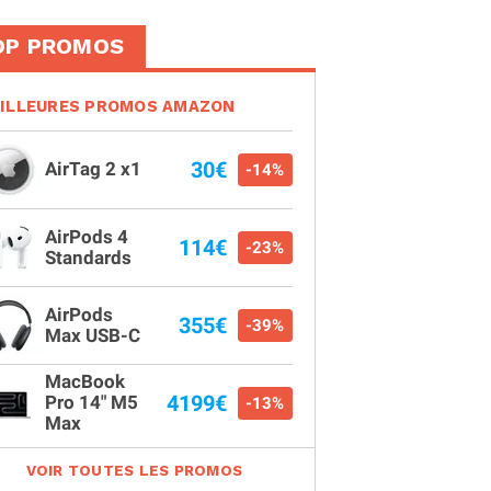
OP PROMOS
ILLEURES PROMOS AMAZON
30€
AirTag 2 x1
-14%
AirPods 4
114€
-23%
Standards
AirPods
355€
-39%
Max USB-C
MacBook
4199€
Pro 14" M5
-13%
Max
VOIR TOUTES LES PROMOS