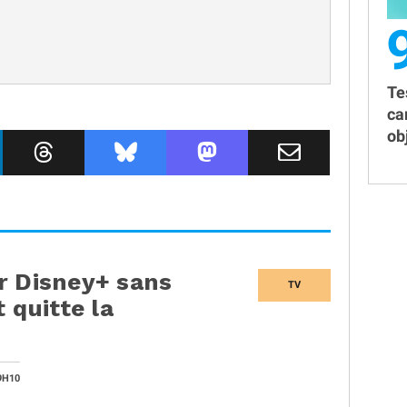
Te
ca
obj
r Disney+ sans
TV
 quitte la
9H10