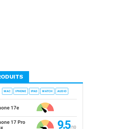
RODUITS
MAC
IPHONE
IPAD
WATCH
AUDIO
hone 17e
9.5
hone 17 Pro
x