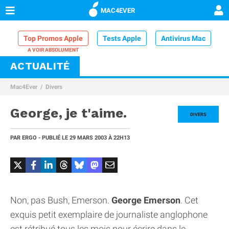
MAC4EVER
Top Promos Apple
Tests Apple
Antivirus Mac
ACTUALITÉ
VPN Mac
Chargeur iPhone
Nettoyeur Mac
Mac4Ever
Divers
Comparatif iPhone
Dock Thunderbolt
George, je t'aime.
DIVERS
PAR
ERGO
- PUBLIÉ LE
29 MARS 2003
À 22H13
Non, pas Bush, Emerson.
George Emerson
. Cet
exquis petit exemplaire de journaliste anglophone
est rétribué tous les mois pour écrire dans le