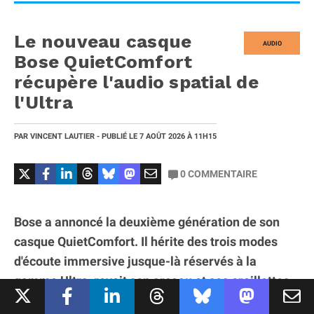
Le nouveau casque
AUDIO
Bose QuietComfort
récupère l'audio spatial de
l'Ultra
PAR
VINCENT LAUTIER
- PUBLIÉ LE
7 AOÛT 2026
À 11H15
0
COMMENTAIRE
Bose a annoncé la deuxième génération de son
casque QuietComfort. Il hérite des trois modes
d'écoute immersive jusque-là réservés à la
gamme Ultra, revoit son arceau et ses oreillettes,
et gagne la lecture sans perte en USB-C. La