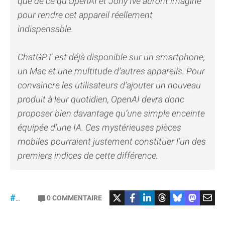
que de ce qu’OpenAI et Jony Ive auront imaginé
pour rendre cet appareil réellement
indispensable.
ChatGPT est déjà disponible sur un smartphone,
un Mac et une multitude d’autres appareils. Pour
convaincre les utilisateurs d’ajouter un nouveau
produit à leur quotidien, OpenAI devra donc
proposer bien davantage qu’une simple enceinte
équipée d’une IA. Ces mystérieuses pièces
mobiles pourraient justement constituer l’un des
premiers indices de cette différence.
#OpenAI
0
COMMENTAIRE
#JonyIve