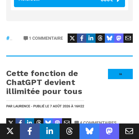
#osmopocket4P
1
COMMENTAIRE
#DJI
Cette fonction de
IA
ChatGPT devient
illimitée pour tous
PAR
LAURENCE
- PUBLIÉ LE
7 AOÛT 2026
À 16H22
4
COMMENTAIRES