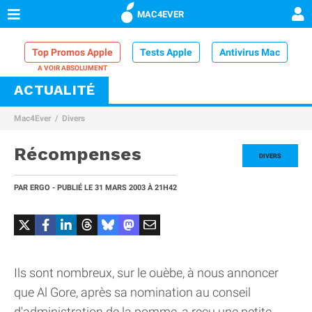
MAC4EVER
Top Promos Apple
Tests Apple
Antivirus Mac
ACTUALITÉ
VPN Mac
Chargeur iPhone
Nettoyeur Mac
Mac4Ever
Divers
Comparatif iPhone
Dock Thunderbolt
Récompenses
DIVERS
PAR
ERGO
- PUBLIÉ LE
31 MARS 2003
À 21H42
Ils sont nombreux, sur le ouèbe, à nous annoncer
que Al Gore, après sa nomination au conseil
d'administration de la pomme, a reçu une petite