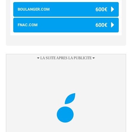
600€
BOULANGER.COM
600€
FNAC.COM