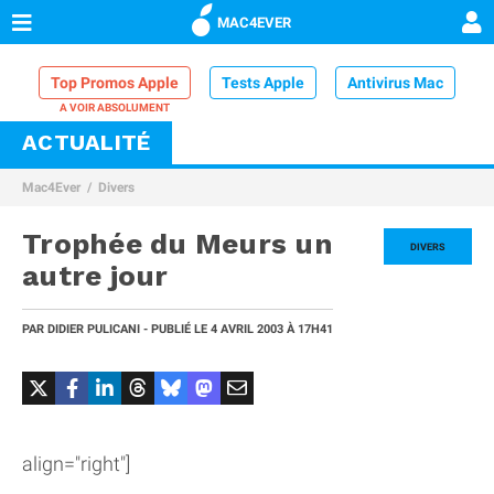
MAC4EVER
Top Promos Apple
Tests Apple
Antivirus Mac
ACTUALITÉ
VPN Mac
Chargeur iPhone
Nettoyeur Mac
Mac4Ever
Divers
Comparatif iPhone
Dock Thunderbolt
Trophée du Meurs un
DIVERS
autre jour
PAR
DIDIER PULICANI
- PUBLIÉ LE
4 AVRIL 2003
À 17H41
align="right"]